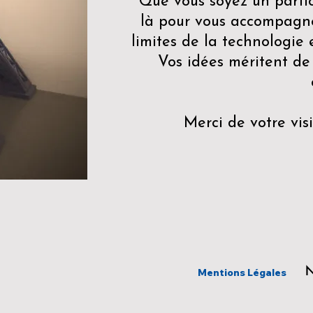
Que vous soyez un particu
là pour vous accompagne
limites de la technologie
Vos idées méritent de v
Merci de votre visi
N
Mentions Légales