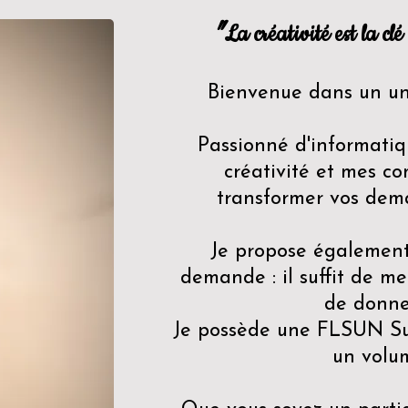
"
La créativité est la clé
Bienvenue dans un uni
Passionné d'informatiq
créativité et mes c
transformer vos dema
Je propose également 
demande : il suffit de me 
de donner
Je possède une FLSUN Su
un volu