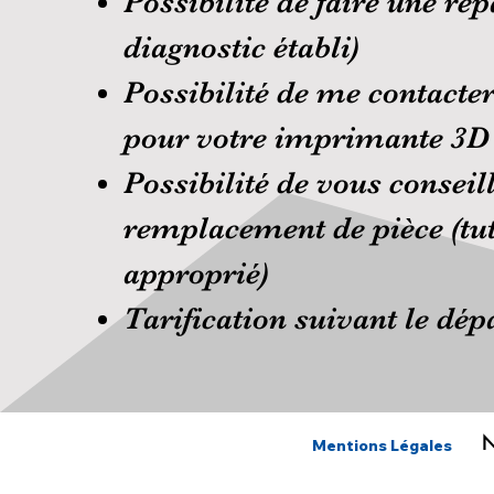
Possibilité de faire une r
diagnostic établi)
Possibilité de me contacte
pour votre imprimante 3D
Possibilité de vous consei
remplacement de pièce (tuto
approprié)
Tarification suivant le dép
N
Mentions Légales