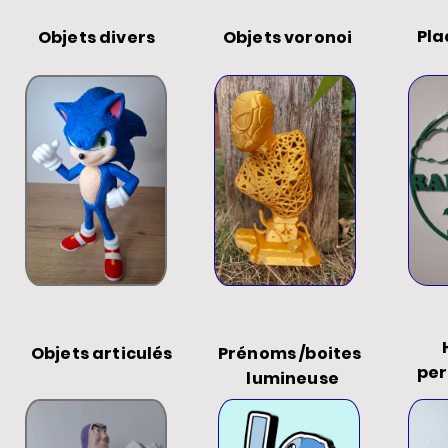
Pl
Objets divers
Objets voronoi
p
Ho
Objets articulés
Prénoms /boites
per
lumineuse